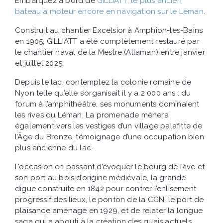
Embarquez à bord de
GILLIATT, le plus ancien
bateau à moteur encore en navigation sur le Léman
.
Construit au chantier Excelsior à Amphion-les-Bains
en 1905, GILLIATT a été complètement restauré par
le chantier naval de la Mestre (Allaman) entre janvier
et juillet 2025.
Depuis le lac, contemplez la colonie romaine de
Nyon telle qu’elle s’organisait il y a 2 000 ans : du
forum à l’amphithéâtre, ses monuments dominaient
les rives du Léman. La promenade mènera
également vers les vestiges d’un village palafitte de
l’Âge du Bronze, témoignage d’une occupation bien
plus ancienne du lac.
L’occasion en passant d’évoquer le bourg de Rive et
son port au bois d’origine médiévale, la grande
digue construite en 1842 pour contrer l’enlisement
progressif des lieux, le ponton de la CGN, le port de
plaisance aménagé en 1929, et de relater la longue
saga qui a abouti à la création des quais actuels.