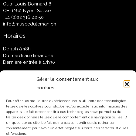
Quai Louis-Bonnard 8
CH-1260 Nyon, Suisse
+41 (0)22 316 42 50
info@museeduleman.ch
Horaires
De 10h à 18h
Du mardi au dimanche
Dernière entrée à 17h30
Gérer le consentement aux
cookies
Newsletter
Pour offrir les meilleures expériences, nous utilisons des technologies
telles que les cookies pour stocker et/ou accéder aux informations des
Email*
appareils. Le fait de consentir à ces technologies nous permettra de
traiter des données telles que le comportement de navigation ou les ID
uniques sur ce site. Le fait de ne pas consentir ou de retirer son
consentement peut avoir un effet négatif sur certaines caractéristiques
et fonctions.
Nom