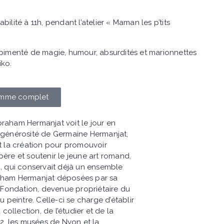
abilité à 11h, pendant l’atelier « Maman les p’tits
pimenté de magie, humour, absurdités et marionnettes
iko.
amme complet
raham Hermanjat voit le jour en
 générosité de Germaine Hermanjat,
it la création pour promouvoir
ère et soutenir le jeune art romand.
n, qui conservait déjà un ensemble
aham Hermanjat déposées par sa
a Fondation, devenue propriétaire du
u peintre. Celle-ci se charge d’établir
a collection, de l’étudier et de la
12, les musées de Nyon et la