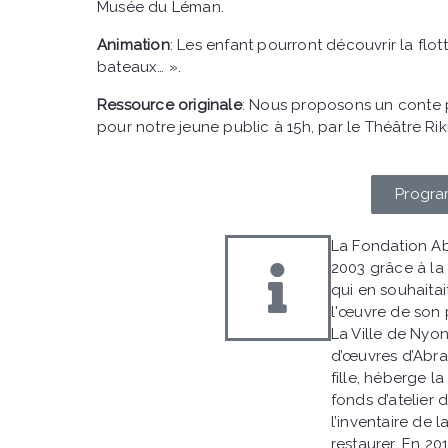
Musée du Léman.
Animation
: Les enfant pourront découvrir la flott
bateaux… ».
Ressource originale
: Nous proposons un conte 
pour notre jeune public à 15h, par le Théâtre Rik
Progr
La Fondation Ab
2003 grâce à la
qui en souhaita
l'œuvre de son p
La Ville de Nyo
d’œuvres d’Abr
fille, héberge l
fonds d’atelier d
l’inventaire de l
restaurer. En 20