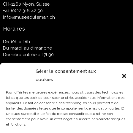
CH-1260 Nyon, Suisse
+41 (0)22 316 42 50
info@museeduleman.ch
Horaires
De 10h à 18h
Du mardi au dimanche
Dernière entrée à 17h30
Gérer le consentement aux
cookies
Newsletter
Pour offrir les meilleures expériences, nous utilisons des technologies
telles que les cookies pour stocker et/ou accéder aux informations des
Email*
appareils. Le fait de consentir à ces technologies nous permettra de
traiter des données telles que le comportement de navigation ou les ID
uniques sur ce site. Le fait de ne pas consentir ou de retirer son
consentement peut avoir un effet négatif sur certaines caractéristiques
et fonctions.
Nom