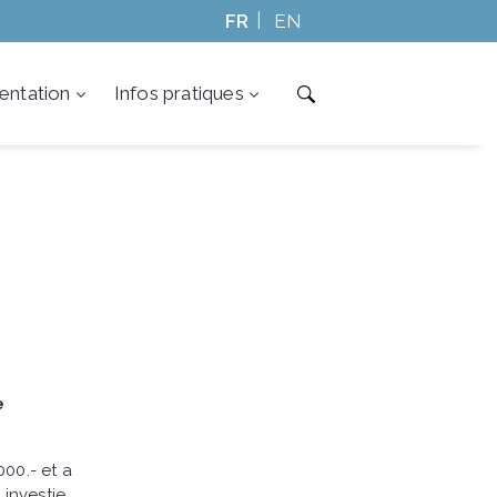
FR
EN
ntation
Infos pratiques
e
00.- et a
 investie