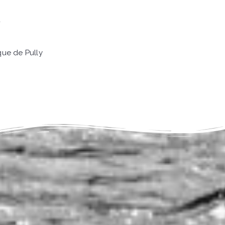
d
que de Pully