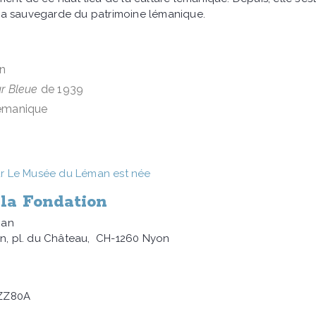
la sauvegarde du patrimoine lémanique.
n
r Bleue
de 1939
lémanique
our Le Musée du Léman est née
 la Fondation
man
yon, pl. du Château, CH-1260 Nyon
HZZ80A