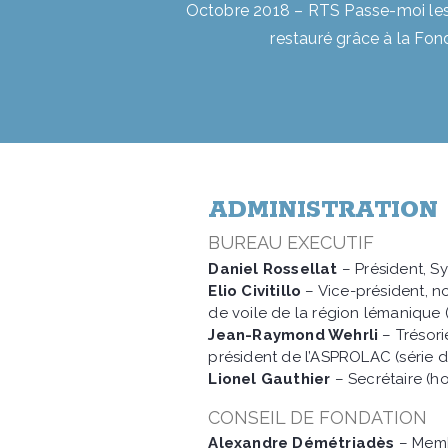
Octobre 2018 – RTS Passe-moi le
restauré grâce à la Fo
ADMINISTRATION
BUREAU EXECUTIF
Daniel Rossellat
– Président, S
Elio Civitillo
– Vice-président, n
de voile de la région lémanique
Jean-Raymond Wehrli
– Trésori
président de l’ASPROLAC (série d
Lionel Gauthier
– Secrétaire (h
CONSEIL DE FONDATION
Alexandre Démétriadès
– Membr