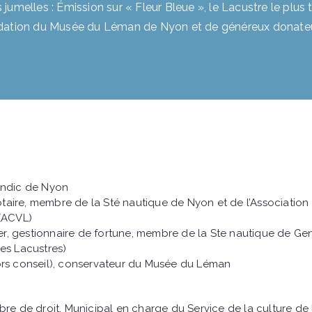
s jumelles
: Émission sur « Fleur Bleue », le Lacustre le plus
ndation du Musée du Léman de Nyon et de généreux donateu
yndic de Nyon
otaire, membre de la Sté nautique de Nyon et de l’Association
 (ACVL)
er, gestionnaire de fortune, membre de la Ste nautique de Ge
es Lacustres)
ors conseil), conservateur du Musée du Léman
e de droit, Municipal en charge du Service de la culture de l