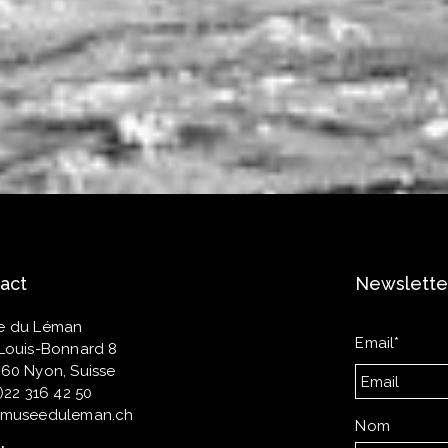
act
Newslette
e du Léman
Email*
Louis-Bonnard 8
60 Nyon, Suisse
0)22 316 42 50
@museeduleman.ch
Nom