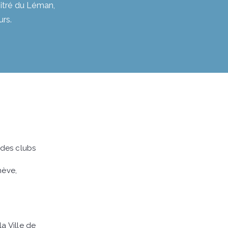
 titré du Léman,
rs.
 des clubs
nève,
a Ville de