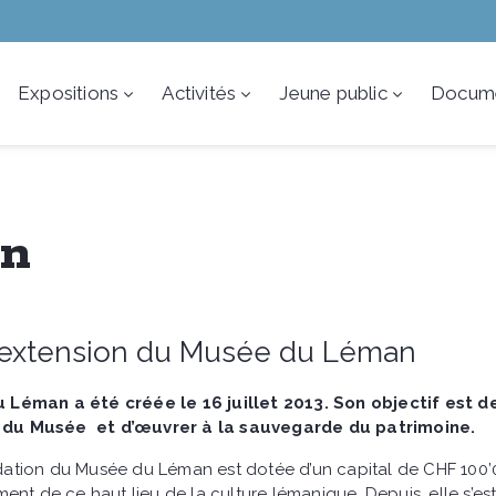
Expositions
Activités
Jeune public
Docume
on
l'extension du Musée du Léman
Léman a été créée le 16 juillet 2013. Son objectif est d
t du Musée
et d’œuvrer à la sauvegarde du patrimoine.
ondation du Musée du Léman est dotée d’un capital de CHF 100’0
nt de ce haut lieu de la culture lémanique. Depuis, elle s’est