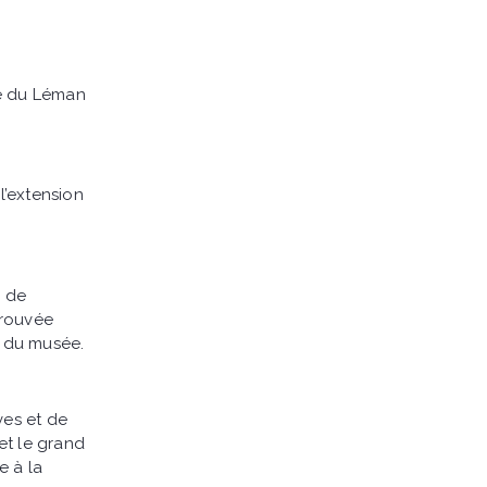
ée du Léman
l’extension
s de
trouvée
r du musée.
ves et de
et le grand
e à la