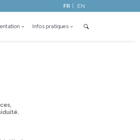
FR
EN
ntation
Infos pratiques
nces,
iduité.