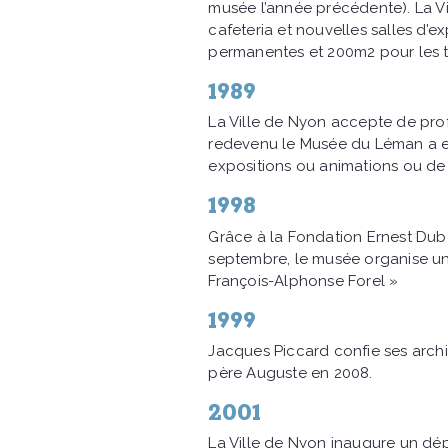
musée l’année précédente). La V
cafeteria et nouvelles salles d’
permanentes et 200m2 pour les 
1989
La Ville de Nyon accepte de prof
redevenu le Musée du Léman a enf
expositions ou animations ou de r
1998
Grâce à la Fondation Ernest Dub
septembre, le musée organise un c
François-Alphonse Forel »
1999
Jacques Piccard confie ses arch
père Auguste en 2008.
2001
La Ville de Nyon inaugure un dép