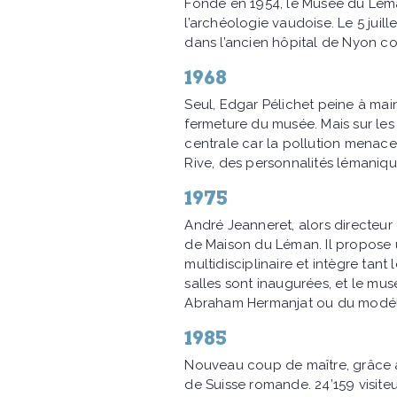
Fondé en 1954, le Musée du Léman 
l’archéologie vaudoise. Le 5 juill
dans l’ancien hôpital de Nyon con
1968
Seul, Edgar Pélichet peine à maint
fermeture du musée. Mais sur les
centrale car la pollution menace,
Rive, des personnalités lémaniqu
1975
André Jeanneret, alors directeu
de Maison du Léman. Il propose u
multidisciplinaire et intègre tan
salles sont inaugurées, et le mus
Abraham Hermanjat ou du modél
1985
Nouveau coup de maître, grâce à
de Suisse romande. 24’159 visiteu