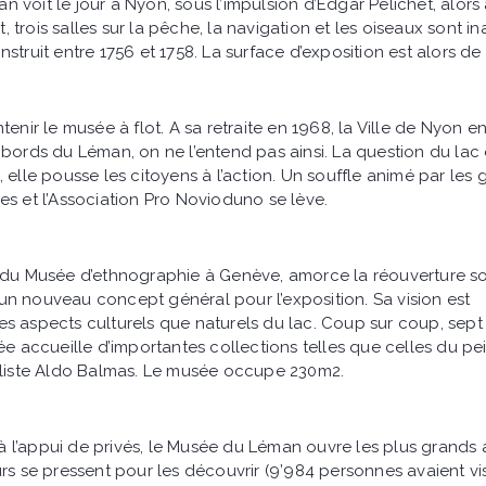
voit le jour à Nyon, sous l’impulsion d’Edgar Pélichet, alors 
et, trois salles sur la pêche, la navigation et les oiseaux sont 
struit entre 1756 et 1758. La surface d’exposition est alors de
enir le musée à flot. A sa retraite en 1968, la Ville de Nyon e
 bords du Léman, on ne l’entend pas ainsi. La question du lac
 elle pousse les citoyens à l’action. Un souffle animé par les
es et l’Association Pro Novioduno se lève.
r du Musée d’ethnographie à Genève, amorce la réouverture s
n nouveau concept général pour l’exposition. Sa vision est
t les aspects culturels que naturels du lac. Coup sur coup, sep
ée accueille d’importantes collections telles que celles du pe
iste Aldo Balmas. Le musée occupe 230m2.
 l’appui de privés, le Musée du Léman ouvre les plus grands
rs se pressent pour les découvrir (9’984 personnes avaient vis