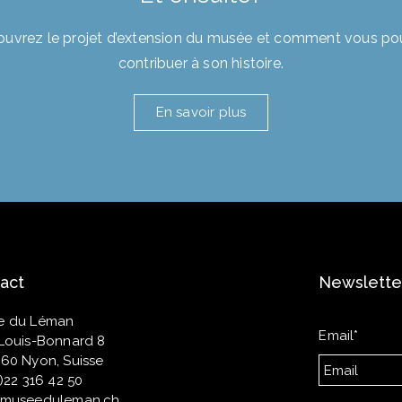
uvrez le projet d’extension du musée et comment vous p
contribuer à son histoire.
En savoir plus
act
Newslette
e du Léman
Email*
Louis-Bonnard 8
60 Nyon, Suisse
0)22 316 42 50
@museeduleman.ch