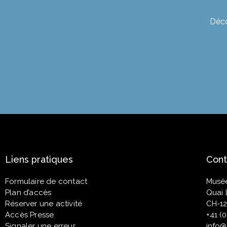
Déco
Liens pratiques
Cont
Formulaire de contact
Musé
Plan d’accès
Quai 
Réserver une activité
CH-12
Accès Presse
+41 (
Signaler une erreur
info