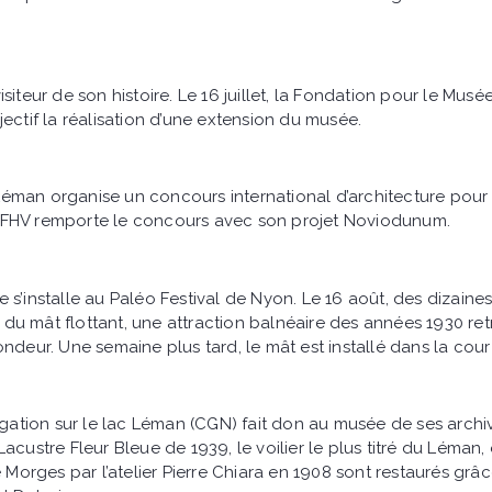
siteur de son histoire. Le 16 juillet, la Fondation pour le Mus
ectif la réalisation d’une extension du musée.
éman organise un concours international d’architecture pour 
 FHV remporte le concours avec son projet Noviodunum.
s’installe au Paléo Festival de Nyon. Le 16 août, des dizaine
on du mât flottant, une attraction balnéaire des années 1930 re
ondeur. Une semaine plus tard, le mât est installé dans la cou
tion sur le lac Léman (CGN) fait don au musée de ses archi
acustre Fleur Bleue de 1939, le voilier le plus titré du Léman, 
e Morges par l’atelier Pierre Chiara en 1908 sont restaurés grâc