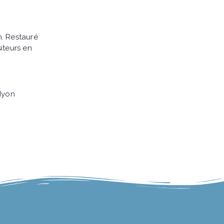
n. Restauré
siteurs en
 Nyon