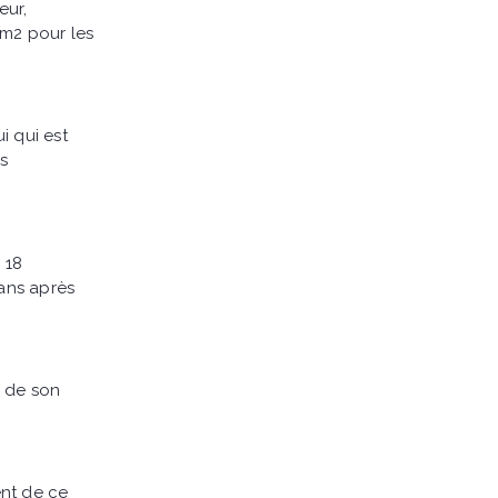
eur,
0m2 pour les
i qui est
s
 18
 ans après
s de son
ent de ce