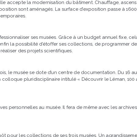
ille accepte la modernisation du bâtiment. Chauffage, ascens
exposition sont aménagés. La surface d’exposition passe à 160
temporaires.
essionnaliser ses musées. Grâce à un budget annuel fixe, celu
in la possibilité d’étoffer ses collections, de programmer de
éaliser des projets scientifiques.
ois, le musée se dote d’un centre de documentation. Du 16 au
olloque pluridisciplinaire intitulé « Découvrir le Léman, 100
ives personnelles au musée. Il fera de même avec les archive
ôt pour les collections de ses trois musées. Un agrandissem