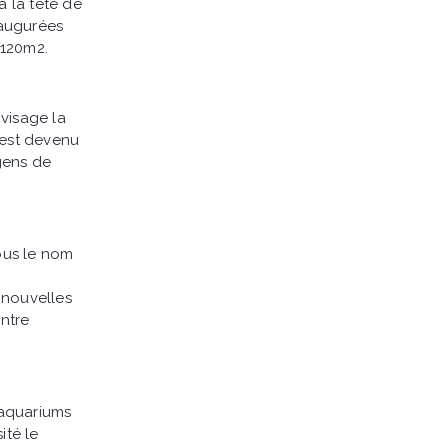
à la tête de
inaugurées
 120m2.
nvisage la
 est devenu
 gens de
ous le nom
t nouvelles
intre
 aquariums
ité le