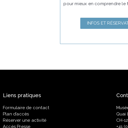
pour mieux en comprendre le 
INFOS ET RÉSERVA
Liens pratiques
Cont
Formulaire de contact
Musé
Plan d’accès
Quai 
Réserver une activité
CH-12
Accès Presse
+41 (