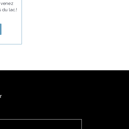
, venez
 du lac.!
r