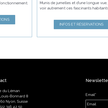
Munis de jumelles et d’une longue vue
fonctionnement.
voir autrement ces fascinants habitants
TIONS
INFOS ET RÉSERVATIONS
act
Newslette
e du Léman
Email*
Louis-Bonnard 8
60 Nyon, Suisse
0)22 316 42 50