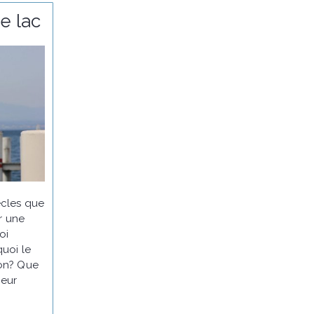
e lac
ècles que
r une
oi
quoi le
ion?
Que
leur