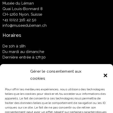
Musée du Léman
Quai Louis-Bonnard 8
CH-1260 Nyon, Suisse
+41 (0)22 316 42 50
info@museeduleman.ch
Horaires
De 10h à 18h
Du mardi au dimanche
Dernière entrée à 17h30
Gérer le consentement aux
cookies
Newsletter
Pour offrir les meilleures expériences, nous utilisons des technologies
telles que les cookies pour stocker et/ou accéder aux informations des
Email*
appareils. Le fait de consentir à ces technologies nous permettra de
traiter des données telles que le comportement de navigation ou les ID
uniques sur ce site. Le fait de ne pas consentir ou de retirer son
consentement peut avoir un effet négatif sur certaines caractéristiques