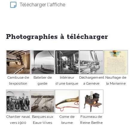
Télécharger l'affiche
Photographies à télécharger
Cambuse de
Batelier de
Intérieur
Déchargement
Naufrage de
l’exposition
garde
d’une barque
à Genève
la Marianne
Chantier naval
Barques aux
Corne de
Fourneau de
vers 1900
Eaux-Vives
brume
Reine Berthe