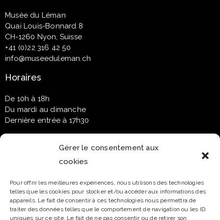
Musée du Léman
Quai Louis-Bonnard 8
CH-1260 Nyon, Suisse
+41 (0)22 316 42 50
info@museeduleman.ch
Horaires
De 10h à 18h
Du mardi au dimanche
Dernière entrée à 17h30
Gérer le consentement aux
cookies
Newsletter
Pour offrir les meilleures expériences, nous utilisons des technologies
telles que les cookies pour stocker et/ou accéder aux informations des
Email*
appareils. Le fait de consentir à ces technologies nous permettra de
traiter des données telles que le comportement de navigation ou les ID
uniques sur ce site. Le fait de ne pas consentir ou de retirer son